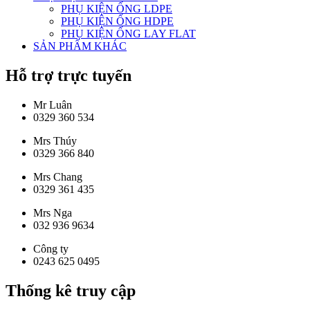
PHỤ KIỆN ỐNG LDPE
PHỤ KIỆN ỐNG HDPE
PHỤ KIỆN ỐNG LAY FLAT
SẢN PHẨM KHÁC
Hỗ trợ trực tuyến
Mr Luân
0329 360 534
Mrs Thúy
0329 366 840
Mrs Chang
0329 361 435
Mrs Nga
032 936 9634
Công ty
0243 625 0495
Thống kê truy cập