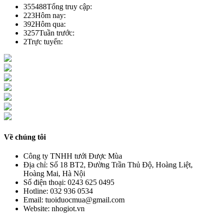
355488
Tổng truy cập:
223
Hôm nay:
392
Hôm qua:
3257
Tuần trước:
2
Trực tuyến:
Về chúng tôi
Công ty TNHH tưới Được Mùa
Địa chỉ:
Số 18 BT2, Đường Trần Thủ Độ, Hoàng Liệt,
Hoàng Mai, Hà Nội
Số điện thoại:
0243 625 0495
Hotline:
032 936 0534
Email:
tuoiduocmua@gmail.com
Website:
nhogiot.vn