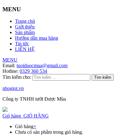
MENU
Trang chủ
Giới thiệu
Sản phẩm
Hướng dẫn mua hàng
Tin tức
LIÊN HỆ
MENU
Email:
tuoiduocmua@gmail.com
Hotline:
0329 360 534
Tìm kiếm cho:
nhogiot.vn
Công ty TNHH tưới Được Mùa
Giỏ hàng
GIỎ HÀNG
Giỏ hàng
×
Chưa có sản phẩm trong giỏ hàng.