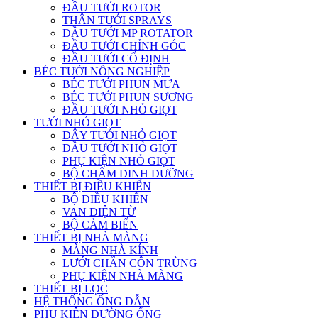
ĐẦU TƯỚI ROTOR
THÂN TƯỚI SPRAYS
ĐẦU TƯỚI MP ROTATOR
ĐẦU TƯỚI CHỈNH GÓC
ĐẦU TƯỚI CỐ ĐỊNH
BÉC TƯỚI NÔNG NGHIỆP
BÉC TƯỚI PHUN MƯA
BÉC TƯỚI PHUN SƯƠNG
ĐẦU TƯỚI NHỎ GIỌT
TƯỚI NHỎ GIỌT
DÂY TƯỚI NHỎ GIỌT
ĐẦU TƯỚI NHỎ GIỌT
PHỤ KIỆN NHỎ GIỌT
BỘ CHÂM DINH DƯỠNG
THIẾT BỊ ĐIỀU KHIỂN
BỘ ĐIỀU KHIỂN
VAN ĐIỆN TỪ
BỘ CẢM BIẾN
THIẾT BỊ NHÀ MÀNG
MÀNG NHÀ KÍNH
LƯỚI CHẮN CÔN TRÙNG
PHỤ KIỆN NHÀ MÀNG
THIẾT BỊ LỌC
HỆ THỐNG ỐNG DẪN
PHỤ KIỆN ĐƯỜNG ỐNG