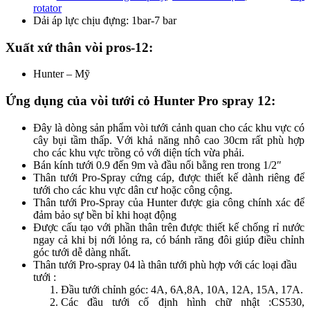
rotator
Dải áp lực chịu đựng: 1bar-7 bar
Xuất xứ thân vòi pros-12:
Hunter – Mỹ
Ứng dụng của vòi tưới cỏ Hunter Pro spray 12:
Đây là dòng sản phẩm vòi tưới cảnh quan cho các khu vực có
cây bụi tầm thấp. Với khả năng nhô cao 30cm rất phù hợp
cho các khu vực trồng cỏ với diện tích vừa phải.
Bán kính tưới 0.9 đến 9m và đầu nối bằng ren trong 1/2″
Thân tưới Pro-Spray cứng cáp, được thiết kế dành riêng để
tưới cho các khu vực dân cư hoặc công cộng.
Thân tưới Pro-Spray của Hunter được gia công chính xác để
đảm bảo sự bền bỉ khi hoạt động
Được cấu tạo với phần thân trên được thiết kế chống rỉ nước
ngay cả khi bị nới lỏng ra, có bánh răng đôi giúp điều chỉnh
góc tưới dễ dàng nhất.
Thân tưới Pro-spray 04 là thân tưới phù hợp với các loại đầu
tưới :
Đầu tưới chỉnh góc: 4A, 6A,8A, 10A, 12A, 15A, 17A.
Các đầu tưới cố định hình chữ nhật :CS530,