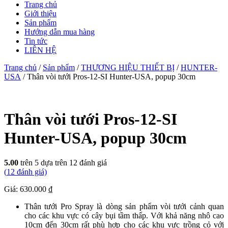
Trang chủ
Giới thiệu
Sản phẩm
Hướng dẫn mua hàng
Tin tức
LIÊN HỆ
Trang chủ
/
Sản phẩm
/
THƯƠNG HIỆU THIẾT BỊ
/
HUNTER-
USA
/ Thân vòi tưới Pros-12-SI Hunter-USA, popup 30cm
Thân vòi tưới Pros-12-SI
Hunter-USA, popup 30cm
5.00
trên 5 dựa trên
12
đánh giá
(
12
đánh giá)
Giá: 630.000 ₫
Thân tưới Pro Spray là dòng sản phẩm vòi tưới cảnh quan
cho các khu vực có cây bụi tầm thấp. Với khả năng nhô cao
10cm đến 30cm rất phù hợp cho các khu vực trồng cỏ với