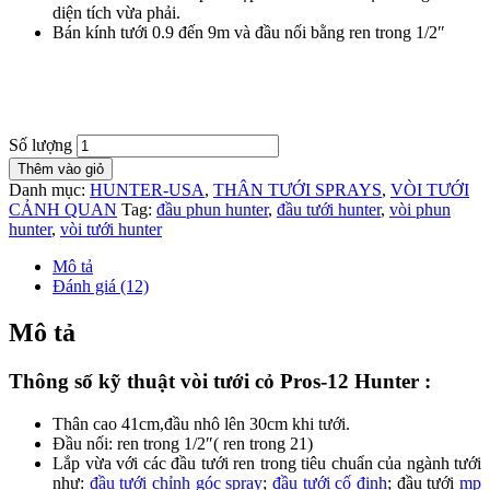
diện tích vừa phải.
Bán kính tưới 0.9 đến 9m và đầu nối bằng ren trong 1/2″
Số lượng
Thêm vào giỏ
Danh mục:
HUNTER-USA
,
THÂN TƯỚI SPRAYS
,
VÒI TƯỚI
CẢNH QUAN
Tag:
đầu phun hunter
,
đầu tưới hunter
,
vòi phun
hunter
,
vòi tưới hunter
Mô tả
Đánh giá (12)
Mô tả
Thông số kỹ thuật vòi tưới cỏ Pros-12 Hunter :
Thân cao 41cm,đầu nhô lên 30cm khi tưới.
Đầu nối: ren trong 1/2″( ren trong 21)
Lắp vừa với các đầu tưới ren trong tiêu chuẩn của ngành tưới
như:
đầu tưới chỉnh góc spray
;
đầu tưới cố định
; đầu tưới
mp