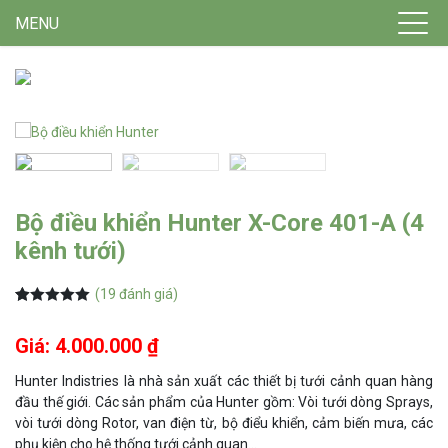
MENU
Bộ điều khiển Hunter X-Core 401-A (4
kênh tưới)
(
19
đánh giá)
5.00
19
trên 5
dựa trên
Giá: 4.000.000 ₫
đánh giá
Hunter Indistries là nhà sản xuất các thiết bị tưới cảnh quan hàng
đầu thế giới. Các sản phẩm của Hunter gồm: Vòi tưới dòng Sprays,
vòi tưới dòng Rotor, van điện từ, bộ điểu khiển, cảm biến mưa, các
phụ kiện cho hệ thống tưới cảnh quan…