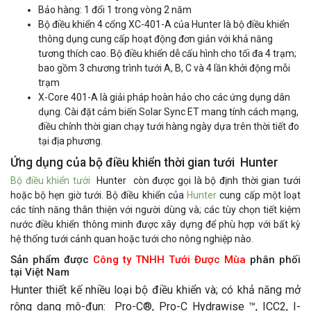
Bảo hàng: 1 đổi 1 trong vòng 2 năm
Bộ điều khiển 4 cổng XC-401-A của Hunter là bộ điều khiển
thông dụng cung cấp hoạt động đơn giản với khả năng
tương thích cao. Bộ điều khiển dễ cấu hình cho tối đa 4 trạm;
bao gồm 3 chương trình tưới A, B, C và 4 lần khởi động mỗi
trạm
X-Core 401-A là giải pháp hoàn hảo cho các ứng dụng dân
dụng. Cài đặt cảm biến Solar Sync ET mang tính cách mạng,
điều chỉnh thời gian chạy tưới hàng ngày dựa trên thời tiết đo
tại địa phương.
Ứng dụng của bộ điều khiển thời gian tưới Hunter
Bộ điều khiển tưới
Hunter còn được gọi là bộ định thời gian tưới
hoặc bộ hẹn giờ tưới. Bộ điều khiển của
Hunter
cung cấp một loạt
các tính năng thân thiện với người dùng và; các tùy chọn tiết kiệm
nước điều khiển thông minh được xây dựng để phù hợp với bất kỳ
hệ thống tưới cảnh quan hoặc tưới cho nông nghiệp nào.
Sản phẩm được
Công ty TNHH Tưới Được Mùa
phân phối
tại Việt Nam
Hunter thiết kế nhiều loại bộ điều khiển và; có khả năng mở
rộng dạng mô-đun: Pro-C®, Pro-C Hydrawise ™, ICC2, I-