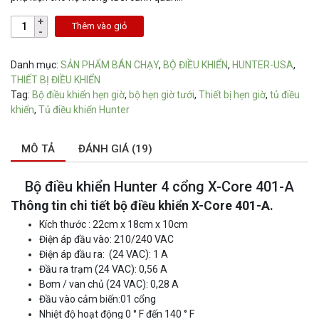
Thêm vào giỏ
Danh mục:
SẢN PHẨM BÁN CHẠY
,
BỘ ĐIỀU KHIỂN
,
HUNTER-USA
,
THIẾT BỊ ĐIỀU KHIỂN
Tag:
Bộ điều khiển hẹn giờ
,
bộ hẹn giờ tưới
,
Thiết bị hẹn giờ
,
tủ điều
khiển
,
Tủ điều khiển Hunter
MÔ TẢ
ĐÁNH GIÁ (19)
Bộ điều khiển Hunter 4 cổng X-Core 401-A
Thông tin chi tiết bộ điều khiển X-Core 401-A.
Kích thước : 22cm x 18cm x 10cm
Điện áp đầu vào: 210/240 VAC
Điện áp đầu ra: (24 VAC): 1 A
Đầu ra trạm (24 VAC): 0,56 A
Bơm / van chủ (24 VAC): 0,28 A
Đầu vào cảm biến:01 cổng
Nhiệt độ hoạt động 0 ° F đến 140 ° F