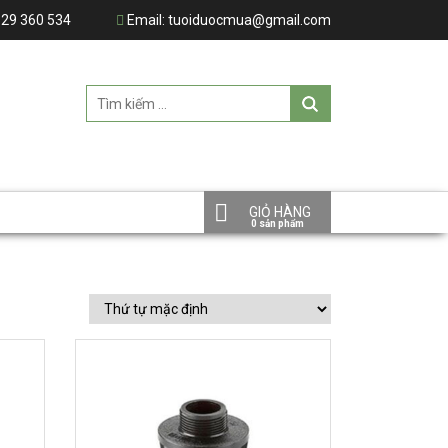
29 360 534
Email:
tuoiduocmua@gmail.com
GIỎ HÀNG