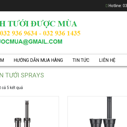
Hotline:
03
ẨM
HƯỚNG DẪN MUA HÀNG
TIN TỨC
LIÊN HỆ
N TƯỚI SPRAYS
 cả 5 kết quả