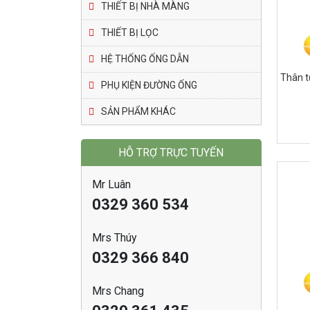
THIẾT BỊ NHÀ MÀNG
THIẾT BỊ LỌC
HỆ THỐNG ỐNG DẪN
Thân t
PHỤ KIỆN ĐƯỜNG ỐNG
SẢN PHẨM KHÁC
HỖ TRỢ TRỰC TUYẾN
Mr Luân
0329 360 534
Mrs Thúy
0329 366 840
Mrs Chang