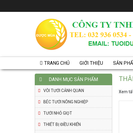
TRANG CHỦ
GIỚI THIỆU
SẢN PH
THÂ
DANH MỤC SẢN PHẨM
VÒI TƯỚI CẢNH QUAN
Xem tất
BÉC TƯỚI NÔNG NGHIỆP
TƯỚI NHỎ GIỌT
THIẾT BỊ ĐIỀU KHIỂN