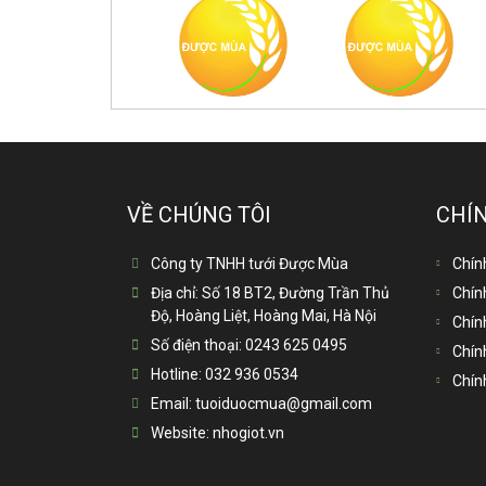
VỀ CHÚNG TÔI
CHÍ
Công ty TNHH tưới Được Mùa
Chín
Địa chỉ:
Số 18 BT2, Đường Trần Thủ
Chín
Độ, Hoàng Liệt, Hoàng Mai, Hà Nội
Chín
Số điện thoại:
0243 625 0495
Chín
Hotline:
032 936 0534
Chín
Email:
tuoiduocmua@gmail.com
Website:
nhogiot.vn