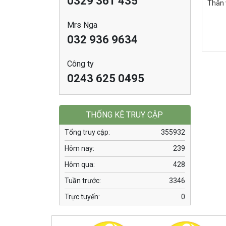
0329 361 435
Thân 
Mrs Nga
032 936 9634
Công ty
0243 625 0495
THỐNG KÊ TRUY CẬP
Tổng truy cập:
355932
Hôm nay:
239
Hôm qua:
428
Tuần trước:
3346
Trực tuyến:
0