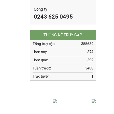
Công ty
0243 625 0495
THỐNG KÊ TRUY CẬP
Tổng truy cập:
355639
Hôm nay:
374
Hôm qua:
392
Tuần trước:
3408
Trực tuyến:
1