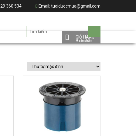
29 360 534
Email:
tuoiduocmua@gmail.com
GIỎ HÀNG