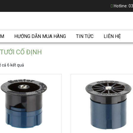
Hotline:
03
ẨM
HƯỚNG DẪN MUA HÀNG
TIN TỨC
LIÊN HỆ
TƯỚI CỐ ĐỊNH
 cả 6 kết quả