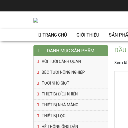
TRANG CHỦ
GIỚI THIỆU
SẢN PH
ĐẦU 
DANH MỤC SẢN PHẨM
VÒI TƯỚI CẢNH QUAN
Xem tất
BÉC TƯỚI NÔNG NGHIỆP
TƯỚI NHỎ GIỌT
THIẾT BỊ ĐIỀU KHIỂN
THIẾT BỊ NHÀ MÀNG
THIẾT BỊ LỌC
HỆ THỐNG ỐNG DẪN