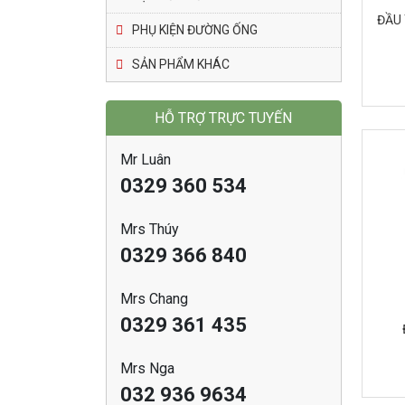
ĐẦU 
PHỤ KIỆN ĐƯỜNG ỐNG
SẢN PHẨM KHÁC
HỖ TRỢ TRỰC TUYẾN
Mr Luân
0329 360 534
Mrs Thúy
0329 366 840
Mrs Chang
0329 361 435
Mrs Nga
032 936 9634