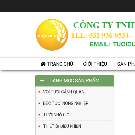
TRANG CHỦ
GIỚI THIỆU
SẢN P
DANH MỤC SẢN PHẨM
VÒI TƯỚI CẢNH QUAN
BÉC TƯỚI NÔNG NGHIỆP
TƯỚI NHỎ GIỌT
THIẾT BỊ ĐIỀU KHIỂN