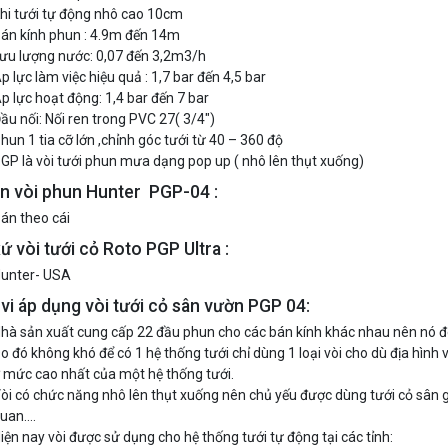
hi tưới tự động nhô cao 10cm
án kính phun : 4.9m đến 14m
ưu lượng nước: 0,07 đến 3,2m3/h
p lực làm việc hiệu quả : 1,7 bar đến 4,5 bar
p lực hoạt động: 1,4 bar đến 7 bar
ầu nối: Nối ren trong PVC 27( 3/4″)
hun 1 tia cỡ lớn ,chỉnh góc tưới từ 40 – 360 độ
GP là vòi tưới phun mưa dạng pop up ( nhô lên thụt xuống)
án vòi phun Hunter PGP-04 :
án theo cái
ứ vòi tưới cỏ Roto PGP Ultra :
unter- USA
vi áp dụng vòi tưới cỏ sân vườn PGP 04:
hà sản xuất cung cấp 22 đầu phun cho các bán kính khác nhau nên nó đe
o đó không khó để có 1 hệ thống tưới chỉ dùng 1 loại vòi cho dù địa hình 
 mức cao nhất của một hệ thống tưới.
òi có chức năng nhô lên thụt xuống nên chủ yếu được dùng tưới cỏ sân go
uan….
iện nay vòi được sử dụng cho hệ thống tưới tự động tại các tỉnh: