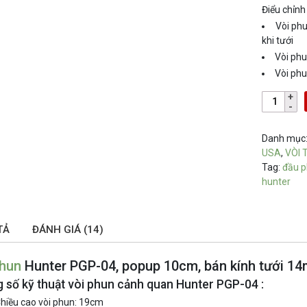
Điểu chỉnh
Vòi ph
khi tưới
Vòi phu
Vòi phu
Danh mục
USA
,
VÒI 
Tag:
đầu p
hunter
TẢ
ĐÁNH GIÁ (14)
phun
Hunter PGP-04, popup 10cm, bán kính tưới 1
 số kỹ thuật vòi phun cảnh quan Hunter PGP-04 :
hiều cao vòi phun: 19cm