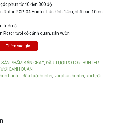
 góc phun từ 40 đến 360 độ
un Rotor PGP-04 Hunter bán kính 14m, nhô cao 10cm
n tưới cỏ
n Rotor tưới cỏ cảnh quan, sân vườn
Thêm vào giỏ
:
SẢN PHẨM BÁN CHẠY
,
ĐẦU TƯỚI ROTOR
,
HUNTER-
TƯỚI CẢNH QUAN
hun hunter
,
đầu tưới hunter
,
vòi phun hunter
,
vòi tưới
4m