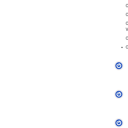
C
C
C
V
C
C