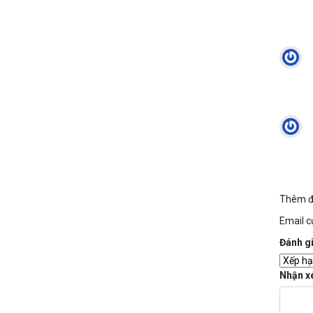
Thêm đ
Email c
Đánh g
Nhận x