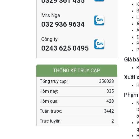
0329 361 435
K
B
Mrs Nga
L
032 936 9634
Á
Á
Đ
Công ty
P
0243 625 0495
P
Giá b
B
THỐNG KÊ TRUY CẬP
Xuất x
Tổng truy cập:
356028
H
Hôm nay:
335
Phạm 
Hôm qua:
428
N
D
Tuần trước:
3442
ở
Trực tuyến:
2
V
q
H