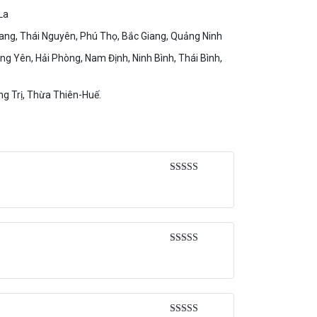
La
uang, Thái Nguyên, Phú Thọ, Bắc Giang, Quảng Ninh
g Yên, Hải Phòng, Nam Định, Ninh Bình, Thái Bình,
g Trị, Thừa Thiên-Huế.
Được xếp
hạng
5
5 sao
Được xếp
hạng
5
5 sao