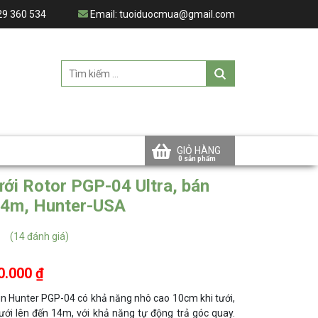
29 360 534
Email:
tuoiduocmua@gmail.com
GIỎ HÀNG
ưới Rotor PGP-04 Ultra, bán
14m, Hunter-USA
(
14
đánh giá)
0.000 ₫
n Hunter PGP-04 có khả năng nhô cao 10cm khi tưới,
ưới lên đến 14m, với khả năng tự động trả góc quay.