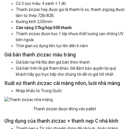
Có 5 sọc màu: 4 xanh + 1 đỏ
Thanh ziczac hay được gọi là thanh lò xo, thanh zigzag được
làm từ thép 72B/82B.
Đường kính 2,05mm
Cân nặng 37kg/hộp 500 thanh
Thanh ziczac được bọc 1 lớp nhựa chất lượng cao chống UV
bên ngoài.
Thời gian sử dụng liên tục lên đến 6 năm
Giá bán thanh ziczac màu trắng
Giá bán tại Hà Nội đơn giá bán theo thanh
Giá bán trên là giá tham khảo. Để đảm bảo quyền lợi quý
khách hãy gọi trực tiếp cho chúng tôi để có giá tốt nhất
Xuất xứ thanh ziczac cài màng nilon, lưới nhà màng
Nhập khẩu từ Trung Quốc
Thanh ziczac được đóng vào pallet
Ứng dụng của thanh ziczac + thanh nẹp C nhà kính
Thanh nẹp + Zíc zắc chuyên dùng để cài lưới ; hoặc màng