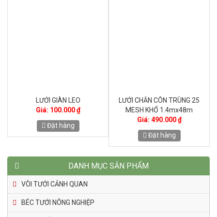
án
LƯỚI GIÀN LEO
LƯỚI CHẮN CÔN TRÙNG 25
Hộ
Giá: 100.000 ₫
MESH KHỔ 1.4mx48m
Giá: 490.000 ₫
Đặt hàng
Đặt hàng
DANH MỤC SẢN PHẨM
VÒI TƯỚI CẢNH QUAN
BÉC TƯỚI NÔNG NGHIỆP