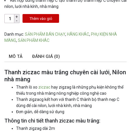
Kết hợp dùng thanh nẹp C tạo thành bộ thanh nẹp C chuyên cài
nilon, lưới nhà kính, nhà màng
Thêm vào giỏ
Danh mục:
SẢN PHẨM BÁN CHẠY
,
HÃNG KHÁC
,
PHỤ KIỆN NHÀ
MÀNG
,
SẢN PHẨM KHÁC
MÔ TẢ
ĐÁNH GIÁ (0)
Thanh ziczac màu trắng chuyên cài lưới, Nilon
nhà màng
Thanh lò xo
ziczac
hay zigzag là những phụ kiện không thể
thiếu trong nhà màng nông nghiệp công nghệ cao
Thanh zigzacg kết hơn với thanh C thành bộ thanh nẹp C
dùng để cài nilon, lưới nhà kính, nhà màng
Đơn giản, dễ dàng sử dụng
Thông tin chi tiết thanh ziczac màu trắng:
Thanh zigzag dài 2m