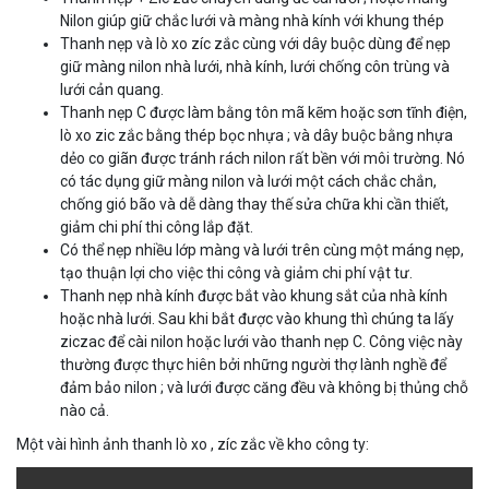
Nilon giúp giữ chắc lưới và màng nhà kính với khung thép
Thanh nẹp và lò xo zíc zắc cùng với dây buộc dùng để nẹp
giữ màng nilon nhà lưới, nhà kính, lưới chống côn trùng và
lưới cản quang.
Thanh nẹp C được làm bằng tôn mã kẽm hoặc sơn tĩnh điện,
lò xo zic zắc bằng thép bọc nhựa ; và dây buộc bằng nhựa
dẻo co giãn được tránh rách nilon rất bền với môi trường. Nó
có tác dụng giữ màng nilon và lưới một cách chắc chắn,
chống gió bão và dễ dàng thay thế sửa chữa khi cần thiết,
giảm chi phí thi công lắp đặt.
Có thể nẹp nhiều lớp màng và lưới trên cùng một máng nẹp,
tạo thuận lợi cho việc thi công và giảm chi phí vật tư.
Thanh nẹp nhà kính được bắt vào khung sắt của nhà kính
hoặc nhà lưới. Sau khi bắt được vào khung thì chúng ta lấy
ziczac để cài nilon hoặc lưới vào thanh nẹp C. Công việc này
thường được thực hiên bởi những người thợ lành nghề để
đảm bảo nilon ; và lưới được căng đều và không bị thủng chỗ
nào cả.
Một vài hình ảnh thanh lò xo , zíc zắc về kho công ty: