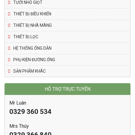
TƯỚI NHỎ GIỌT
THIẾT BỊ ĐIỀU KHIỂN
THIẾT BỊ NHÀ MÀNG
THIẾT BỊ LỌC
HỆ THỐNG ỐNG DẪN
PHỤ KIỆN ĐƯỜNG ỐNG
SẢN PHẨM KHÁC
HỖ TRỢ TRỰC TUYẾN
Mr Luân
0329 360 534
Mrs Thúy
0329 366 840