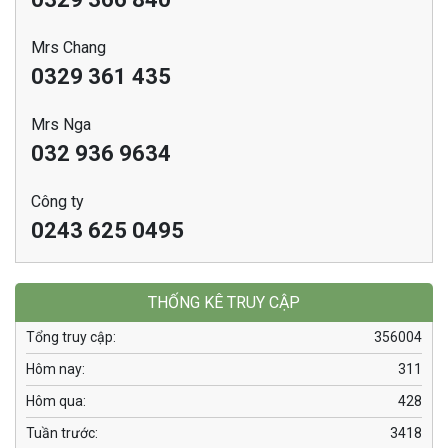
Mrs Chang
0329 361 435
Mrs Nga
032 936 9634
Công ty
0243 625 0495
THỐNG KÊ TRUY CẬP
Tổng truy cập:
356004
Hôm nay:
311
Hôm qua:
428
Tuần trước:
3418