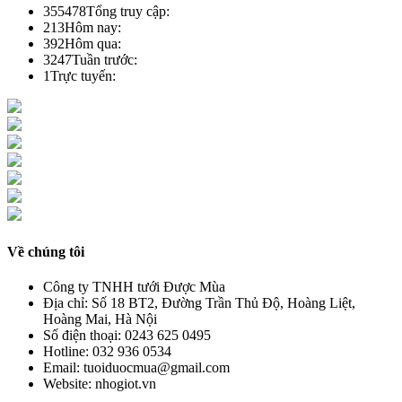
355478
Tổng truy cập:
213
Hôm nay:
392
Hôm qua:
3247
Tuần trước:
1
Trực tuyến:
Về chúng tôi
Công ty TNHH tưới Được Mùa
Địa chỉ:
Số 18 BT2, Đường Trần Thủ Độ, Hoàng Liệt,
Hoàng Mai, Hà Nội
Số điện thoại:
0243 625 0495
Hotline:
032 936 0534
Email:
tuoiduocmua@gmail.com
Website:
nhogiot.vn