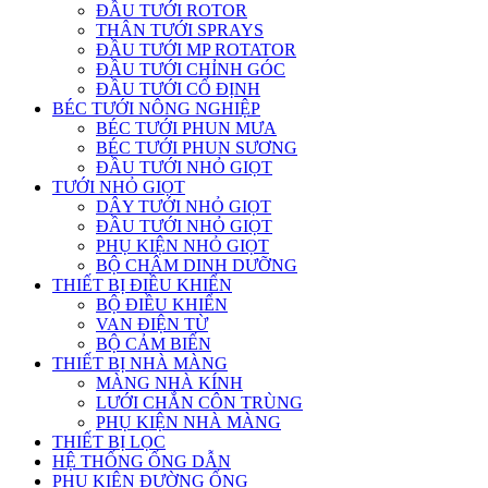
ĐẦU TƯỚI ROTOR
THÂN TƯỚI SPRAYS
ĐẦU TƯỚI MP ROTATOR
ĐẦU TƯỚI CHỈNH GÓC
ĐẦU TƯỚI CỐ ĐỊNH
BÉC TƯỚI NÔNG NGHIỆP
BÉC TƯỚI PHUN MƯA
BÉC TƯỚI PHUN SƯƠNG
ĐẦU TƯỚI NHỎ GIỌT
TƯỚI NHỎ GIỌT
DÂY TƯỚI NHỎ GIỌT
ĐẦU TƯỚI NHỎ GIỌT
PHỤ KIỆN NHỎ GIỌT
BỘ CHÂM DINH DƯỠNG
THIẾT BỊ ĐIỀU KHIỂN
BỘ ĐIỀU KHIỂN
VAN ĐIỆN TỪ
BỘ CẢM BIẾN
THIẾT BỊ NHÀ MÀNG
MÀNG NHÀ KÍNH
LƯỚI CHẮN CÔN TRÙNG
PHỤ KIỆN NHÀ MÀNG
THIẾT BỊ LỌC
HỆ THỐNG ỐNG DẪN
PHỤ KIỆN ĐƯỜNG ỐNG