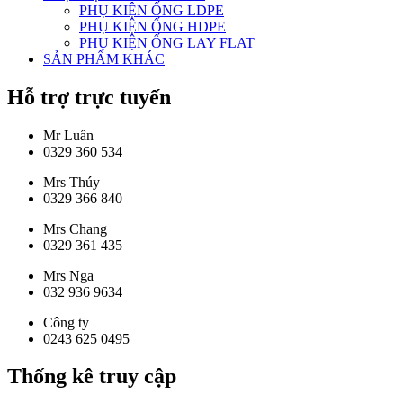
PHỤ KIỆN ỐNG LDPE
PHỤ KIỆN ỐNG HDPE
PHỤ KIỆN ỐNG LAY FLAT
SẢN PHẨM KHÁC
Hỗ trợ trực tuyến
Mr Luân
0329 360 534
Mrs Thúy
0329 366 840
Mrs Chang
0329 361 435
Mrs Nga
032 936 9634
Công ty
0243 625 0495
Thống kê truy cập