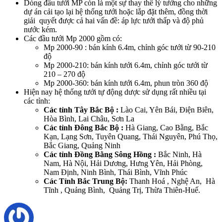
Dòng đầu tưới MP còn là một sự thay thế lý tưởng cho những
dự án cải tạo lại hệ thống tưới hoặc lắp đặt thêm, đồng thời
giải quyết được cả hai vấn đề: áp lực tưới thấp và độ phủ
nước kém.
Các đầu tưới Mp 2000 gồm có:
Mp 2000-90 : bán kính 6.4m, chỉnh góc tưới từ 90-210
độ
Mp 2000-210: bán kính tưới 6.4m, chỉnh góc tưới từ
210 – 270 độ
Mp 2000-360: bán kính tưới 6.4m, phun tròn 360 độ
Hiện nay hệ thống tưới tự động dược sử dụng rất nhiều tại
các tỉnh:
Các tỉnh Tây Bắc Bộ :
Lào Cai, Yên Bái, Điện Biên,
Hòa Bình, Lai Châu, Sơn La
Các tỉnh Đông Bắc Bộ :
Hà Giang, Cao Bằng, Bắc
Kạn, Lạng Sơn, Tuyên Quang, Thái Nguyên, Phú Thọ,
Bắc Giang, Quảng Ninh
Các tỉnh Đồng Bằng Sông Hồng :
Bắc Ninh, Hà
Nam, Hà Nội, Hải Dương, Hưng Yên, Hải Phòng,
Nam Định, Ninh Bình, Thái Bình, Vĩnh Phúc
Các Tỉnh Bắc Trung Bộ:
Thanh Hoá , Nghệ An, Hà
Tĩnh , Quảng Bình, Quảng Trị, Thừa Thiên-Huế.