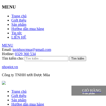
MENU
Trang chủ
Giới thiệu
Sản phẩm
Hướng dẫn mua hàng
Tin tức
LIÊN HỆ
MENU
Email:
tuoiduocmua@gmail.com
Hotline:
0329 360 534
Tìm kiếm cho:
nhogiot.vn
Công ty TNHH tưới Được Mùa
GIỎ HÀNG
Trang chủ
Giới thiệu
Sản phẩm
Hướng dẫn mua hàng