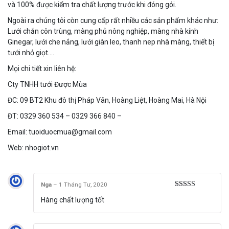
và 100% được kiểm tra chất lượng trước khi đóng gói.
Ngoài ra chúng tôi còn cung cấp rất nhiều các sản phẩm khác như:
Lưới chắn côn trùng, màng phủ nông nghiệp, màng nhà kính
Ginegar, lưới che nắng, lưới giàn leo, thanh nep nhà màng, thiết bị
tưới nhỏ giọt….
Mọi chi tiết xin liên hệ:
Cty TNHH tưới Được Mùa
ĐC: 09 BT2 Khu đô thị Pháp Vân, Hoàng Liệt, Hoàng Mai, Hà Nội
ĐT: 0329 360 534 – 0329 366 840 –
Email: tuoiduocmua@gmail.com
Web: nhogiot.vn
Nga
–
1 Tháng Tư, 2020
Được xếp
Hàng chất lượng tốt
hạng
5
5 sao