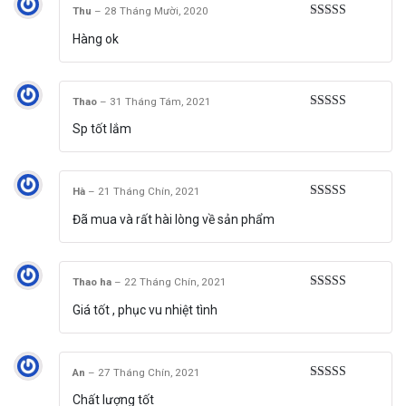
Thu
–
28 Tháng Mười, 2020
Được xếp
Hàng ok
hạng
5
5 sao
Thao
–
31 Tháng Tám, 2021
Được xếp
Sp tốt lắm
hạng
5
5 sao
Hà
–
21 Tháng Chín, 2021
Được xếp
Đã mua và rất hài lòng về sản phẩm
hạng
5
5 sao
Thao ha
–
22 Tháng Chín, 2021
Được xếp
Giá tốt , phục vu nhiệt tình
hạng
5
5 sao
An
–
27 Tháng Chín, 2021
Được xếp
Chất lượng tốt
hạng
5
5 sao