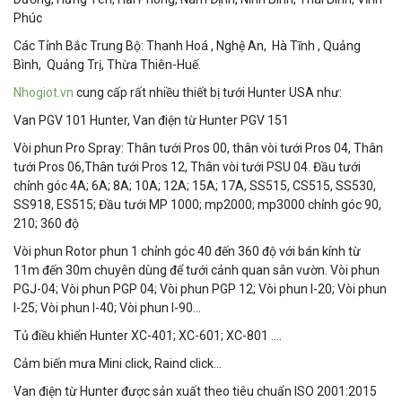
Phúc
Các Tỉnh Bắc Trung Bộ: Thanh Hoá , Nghệ An, Hà Tĩnh , Quảng
Bình, Quảng Trị, Thừa Thiên-Huế.
Nhogiot.vn
cung cấp rất nhiều thiết bị tưới Hunter USA như:
Van PGV 101 Hunter, Van điện từ Hunter PGV 151
Vòi phun Pro Spray: Thân tưới Pros 00, thân vòi tưới Pros 04, Thân
tưới Pros 06,Thân tưới Pros 12, Thân vòi tưới PSU 04. Đầu tưới
chỉnh góc 4A; 6A; 8A; 10A; 12A; 15A; 17A, SS515, CS515, SS530,
SS918, ES515; Đầu tưới MP 1000; mp2000; mp3000 chỉnh góc 90,
210; 360 độ
Vòi phun Rotor phun 1 chỉnh góc 40 đến 360 độ với bán kính từ
11m đến 30m chuyên dùng để tưới cảnh quan sân vườn. Vòi phun
PGJ-04; Vòi phun PGP 04; Vòi phun PGP 12; Vòi phun I-20; Vòi phun
I-25; Vòi phun I-40; Vòi phun I-90…
Tủ điều khiển Hunter XC-401; XC-601; XC-801 ….
Cảm biến mưa Mini click, Raind click…
Van điện từ Hunter được sản xuất theo tiêu chuẩn ISO 2001:2015