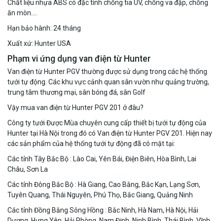
Chất liệu nhựa ABS có đặc tính chống tia UV, chống va đập, chống
ăn mòn….
Hạn bảo hành: 24 tháng
Xuất xứ: Hunter USA
Phạm vi ứng dụng van điện từ Hunter
Van điện từ Hunter PGV thường được sử dụng trong các hệ thống
tưới tự động. Các khu vực cảnh quan sân vườn như quảng trường,
trung tâm thương mại, sân bóng đá, sân Golf
Vậy mua van điện từ Hunter PGV 201 ở đâu?
Công ty tưới Được Mùa chuyên cung cấp thiết bị tưới tự động của
Hunter tại Hà Nội trong đó có Van điện từ Hunter PGV 201. Hiện nay
các sản phẩm của hệ thống tưới tự động đã có mặt tại:
Các tỉnh Tây Bắc Bộ : Lào Cai, Yên Bái, Điện Biên, Hòa Bình, Lai
Châu, Sơn La
Các tỉnh Đông Bắc Bộ : Hà Giang, Cao Bằng, Bắc Kạn, Lạng Sơn,
Tuyên Quang, Thái Nguyên, Phú Thọ, Bắc Giang, Quảng Ninh
Các tỉnh Đồng Bằng Sông Hồng : Bắc Ninh, Hà Nam, Hà Nội, Hải
Dương, Hưng Yên, Hải Phòng, Nam Định, Ninh Bình, Thái Bình, Vĩnh