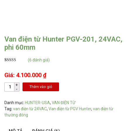
Van điện từ Hunter PGV-201, 24VAC,
phi 60mm
(
6
đánh giá)
5.00
6
trên 5
dựa trên
Giá: 4.100.000 ₫
đánh giá
Thêm vào giỏ
Danh mục:
HUNTER-USA
,
VAN ĐIỆN TỪ
Tag:
van điện từ 24VAC
,
Van điện từ PGV Hunter
,
van điện từ
thường đóng
MÔ TẢ
ĐÁNH GIÁ (6)