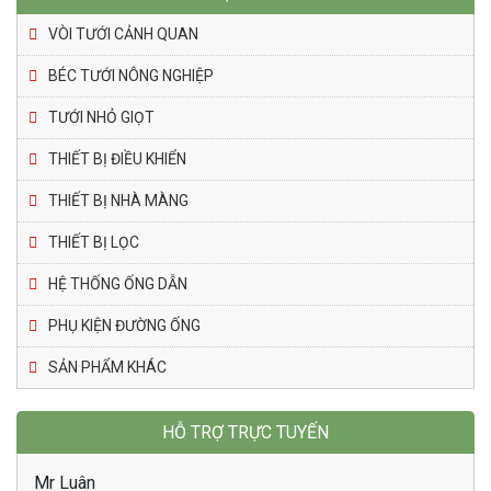
VÒI TƯỚI CẢNH QUAN
BÉC TƯỚI NÔNG NGHIỆP
TƯỚI NHỎ GIỌT
THIẾT BỊ ĐIỀU KHIỂN
THIẾT BỊ NHÀ MÀNG
THIẾT BỊ LỌC
HỆ THỐNG ỐNG DẪN
PHỤ KIỆN ĐƯỜNG ỐNG
SẢN PHẨM KHÁC
HỖ TRỢ TRỰC TUYẾN
Mr Luân