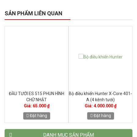
SẢN PHẨM LIÊN QUAN
H
ĐẦU TƯỚI ES 515 PHUN HÌNH
Bộ điều khiển Hunter X-Core 401-
CHỮ NHẬT
A (4 kênh tưới)
Giá: 65.000 ₫
Giá: 4.000.000 ₫
Đặt hàng
Đặt hàng
DANH MỤC SẢN PHẨM