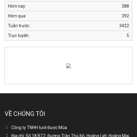
Hôm nay:
388
Hôm qua:
392
Tuần trước:
3422
Trực tuyến:
5
VỀ CHÚNG TÔI
Công ty TNHH tưới Được Mùa
Địa chỉ:
Số 18 BT2, Đường Trần Thủ Độ, Hoàng Liệt, Hoàng Mai,