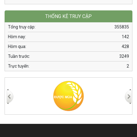
THỐNG KÊ TRUY CẬP
Tổng truy cập:
355835
Hôm nay:
142
Hôm qua:
428
Tuần trước:
3249
Trực tuyến:
2