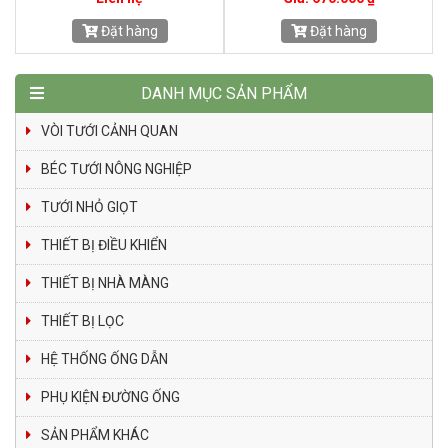
Đặt hàng
g
Đặt hàng
DANH MỤC SẢN PHẨM
VÒI TƯỚI CẢNH QUAN
BÉC TƯỚI NÔNG NGHIỆP
TƯỚI NHỎ GIỌT
THIẾT BỊ ĐIỀU KHIỂN
THIẾT BỊ NHÀ MÀNG
THIẾT BỊ LỌC
HỆ THỐNG ỐNG DẪN
PHỤ KIỆN ĐƯỜNG ỐNG
SẢN PHẨM KHÁC